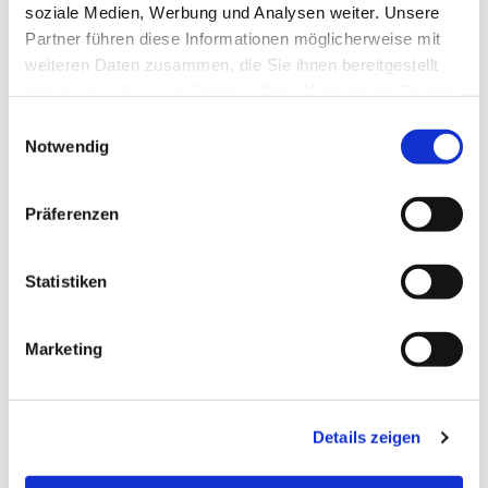
soziale Medien, Werbung und Analysen weiter. Unsere
Partner führen diese Informationen möglicherweise mit
Dies könnte Sie auch
weiteren Daten zusammen, die Sie ihnen bereitgestellt
interessieren
haben oder die sie im Rahmen Ihrer Nutzung der Dienste
gesammelt haben.
E
Notwendig
i
n
w
Präferenzen
i
l
l
Statistiken
i
g
Marketing
u
n
g
Details zeigen
s
a