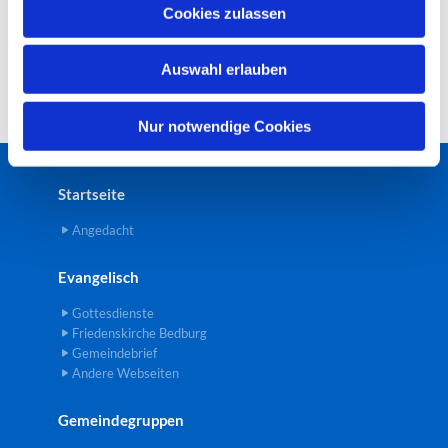
u
Cookies zulassen
s
w
Auswahl erlauben
a
h
l
Nur notwendige Cookies
Startseite
Angedacht
Evangelisch
Gottesdienste
Friedenskirche Bedburg
Gemeindebrief
Andere Webseiten
Gemeindegruppen