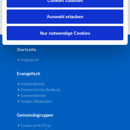
Cookies zulassen
s
w
Auswahl erlauben
a
h
l
Nur notwendige Cookies
Startseite
Angedacht
Evangelisch
Gottesdienste
Friedenskirche Bedburg
Gemeindebrief
Andere Webseiten
Gemeindegruppen
Frauen on KulTour