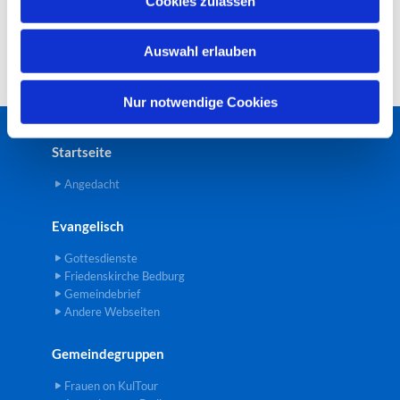
Cookies zulassen
s
w
Auswahl erlauben
a
h
l
Nur notwendige Cookies
Startseite
Angedacht
Evangelisch
Gottesdienste
Friedenskirche Bedburg
Gemeindebrief
Andere Webseiten
Gemeindegruppen
Frauen on KulTour