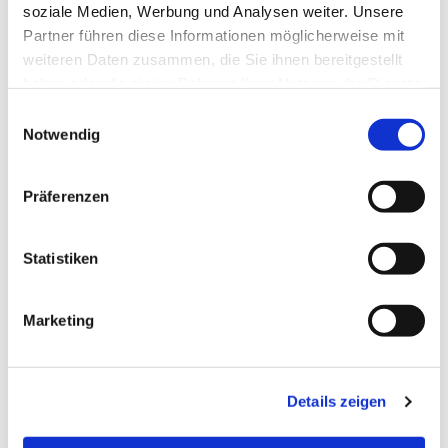
soziale Medien, Werbung und Analysen weiter. Unsere
Partner führen diese Informationen möglicherweise mit
Dies könnte Sie auch
weiteren Daten zusammen, die Sie ihnen bereitgestellt
interessieren
haben oder die sie im Rahmen Ihrer Nutzung der Dienste
gesammelt haben.
E
Notwendig
i
n
w
Präferenzen
i
l
l
Statistiken
i
g
Marketing
u
n
g
Details zeigen
s
a