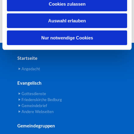
u
Cookies zulassen
s
w
Auswahl erlauben
a
h
l
Nur notwendige Cookies
Startseite
Angedacht
Evangelisch
Gottesdienste
Friedenskirche Bedburg
Gemeindebrief
Andere Webseiten
Gemeindegruppen