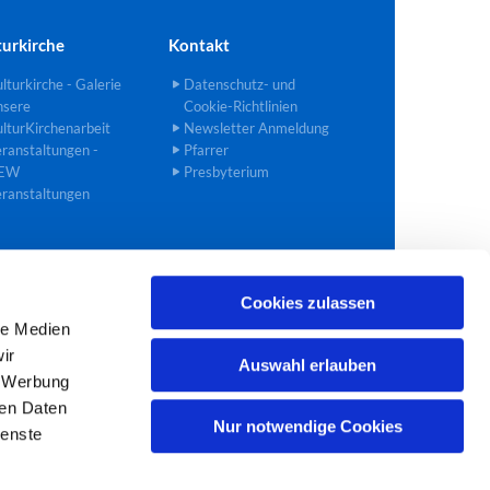
turkirche
Kontakt
lturkirche - Galerie
Datenschutz- und
nsere
Cookie-Richtlinien
lturKirchenarbeit
Newsletter Anmeldung
ranstaltungen -
Pfarrer
EW
Presbyterium
ranstaltungen
Cookies zulassen
02272 40 90 27
bedburg@ekir.de

le Medien
ir
Auswahl erlauben
, Werbung
ren Daten
Nur notwendige Cookies
ienste