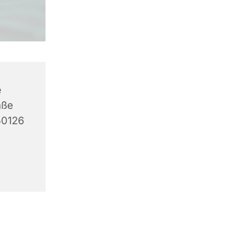
e
aße
50126