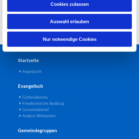
u
Cookies zulassen
s
w
Auswahl erlauben
a
h
l
Nur notwendige Cookies
Startseite
Angedacht
Evangelisch
Gottesdienste
Friedenskirche Bedburg
Gemeindebrief
Andere Webseiten
Gemeindegruppen