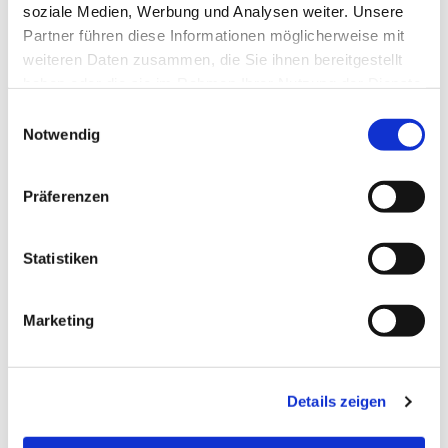
soziale Medien, Werbung und Analysen weiter. Unsere
Partner führen diese Informationen möglicherweise mit
Dies könnte Sie auch
weiteren Daten zusammen, die Sie ihnen bereitgestellt
interessieren
haben oder die sie im Rahmen Ihrer Nutzung der Dienste
gesammelt haben.
E
Notwendig
i
n
w
Präferenzen
i
l
l
Statistiken
i
g
Marketing
u
n
g
Details zeigen
s
a