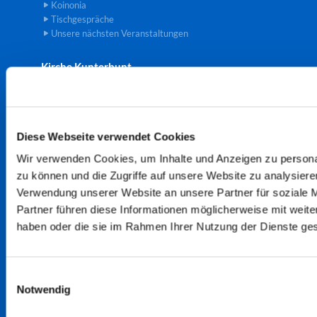
Koinonia
Tischgespräche
Unsere nächsten Veranstaltungen
Kirche Kunterbunt
Kulturkirche
Diese Webseite verwendet Cookies
Kulturkirche - Galerie
Unsere KulturKirchenarbeit
Wir verwenden Cookies, um Inhalte und Anzeigen zu personal
Veranstaltungen - NEW
zu können und die Zugriffe auf unsere Website zu analysier
Veranstaltungen
Verwendung unserer Website an unsere Partner für soziale 
Partner führen diese Informationen möglicherweise mit weite
Kontakt
haben oder die sie im Rahmen Ihrer Nutzung der Dienste g
Datenschutz- und Cookie-Richtlinien
Newsletter Anmeldung
Pfarrer
E
Presbyterium
Notwendig
i
n