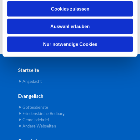
u
Cookies zulassen
s
w
Auswahl erlauben
a
h
l
Nur notwendige Cookies
Startseite
Angedacht
Evangelisch
Gottesdienste
Friedenskirche Bedburg
Gemeindebrief
Andere Webseiten