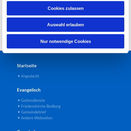
u
Cookies zulassen
s
w
Auswahl erlauben
a
h
l
Nur notwendige Cookies
Startseite
Angedacht
Evangelisch
Gottesdienste
Friedenskirche Bedburg
Gemeindebrief
Andere Webseiten