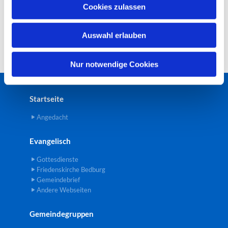
u
Cookies zulassen
s
w
Auswahl erlauben
a
h
l
Nur notwendige Cookies
Startseite
Angedacht
Evangelisch
Gottesdienste
Friedenskirche Bedburg
Gemeindebrief
Andere Webseiten
Gemeindegruppen