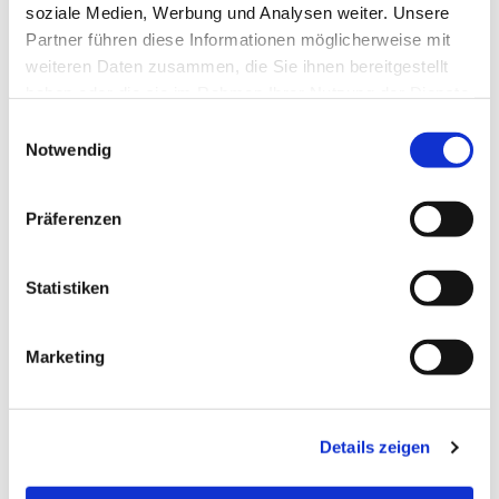
soziale Medien, Werbung und Analysen weiter. Unsere
Partner führen diese Informationen möglicherweise mit
Dies könnte Sie auch
weiteren Daten zusammen, die Sie ihnen bereitgestellt
interessieren
haben oder die sie im Rahmen Ihrer Nutzung der Dienste
gesammelt haben.
E
Notwendig
i
n
w
Präferenzen
i
l
l
Statistiken
i
g
Marketing
u
n
g
Details zeigen
s
a