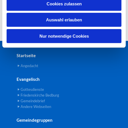
u
Cookies zulassen
s
w
Auswahl erlauben
a
h
l
Nur notwendige Cookies
Startseite
Angedacht
Evangelisch
Gottesdienste
Friedenskirche Bedburg
Gemeindebrief
Andere Webseiten
Gemeindegruppen