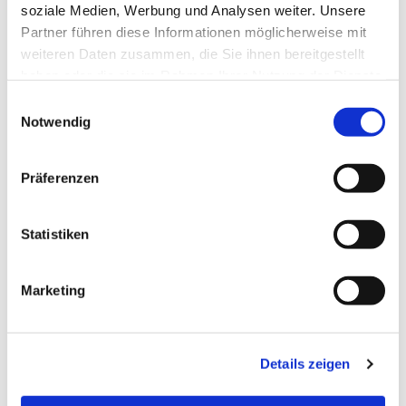
soziale Medien, Werbung und Analysen weiter. Unsere
Partner führen diese Informationen möglicherweise mit
Dies könnte Sie auch
weiteren Daten zusammen, die Sie ihnen bereitgestellt
interessieren
haben oder die sie im Rahmen Ihrer Nutzung der Dienste
gesammelt haben.
E
Notwendig
i
n
w
Präferenzen
i
l
l
Statistiken
i
g
Marketing
u
n
g
Details zeigen
s
a