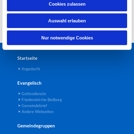
u
Cookies zulassen
s
w
Auswahl erlauben
a
h
l
Nur notwendige Cookies
Startseite
Angedacht
Evangelisch
Gottesdienste
Friedenskirche Bedburg
Gemeindebrief
Andere Webseiten
Gemeindegruppen