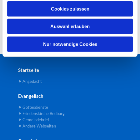
u
Cookies zulassen
s
w
Auswahl erlauben
a
h
l
Nur notwendige Cookies
Startseite
Angedacht
Evangelisch
Gottesdienste
Friedenskirche Bedburg
Gemeindebrief
Andere Webseiten