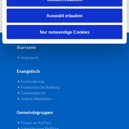
s
w
Auswahl erlauben
a
h
l
Nur notwendige Cookies
Startseite
Angedacht
Evangelisch
Gottesdienste
Friedenskirche Bedburg
Gemeindebrief
Andere Webseiten
Gemeindegruppen
Frauen on KulTour
Jugendgruppe Bedburg