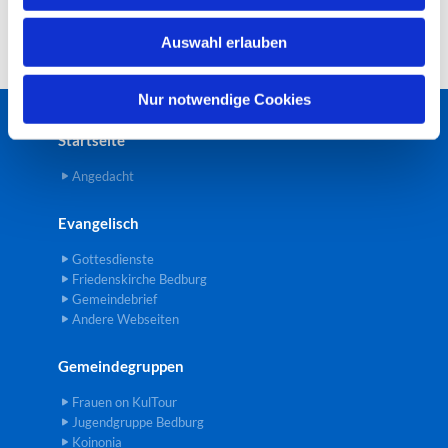
w
Auswahl erlauben
a
h
l
Nur notwendige Cookies
Startseite
Angedacht
Evangelisch
Gottesdienste
Friedenskirche Bedburg
Gemeindebrief
Andere Webseiten
Gemeindegruppen
Frauen on KulTour
Jugendgruppe Bedburg
Koinonia