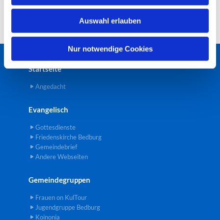
w
Auswahl erlauben
a
h
l
Nur notwendige Cookies
Startseite
Angedacht
Evangelisch
Gottesdienste
Friedenskirche Bedburg
Gemeindebrief
Andere Webseiten
Gemeindegruppen
Frauen on KulTour
Jugendgruppe Bedburg
Koinonia