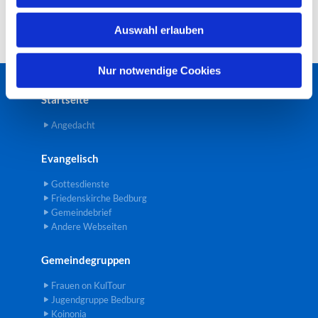
w
Auswahl erlauben
a
h
l
Nur notwendige Cookies
Startseite
Angedacht
Evangelisch
Gottesdienste
Friedenskirche Bedburg
Gemeindebrief
Andere Webseiten
Gemeindegruppen
Frauen on KulTour
Jugendgruppe Bedburg
Koinonia