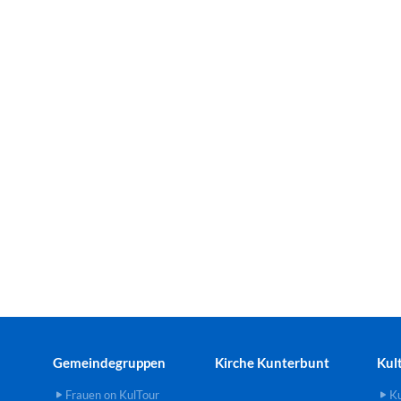
Gemeindegruppen
Kirche Kunterbunt
Kul
Frauen on KulTour
Ku