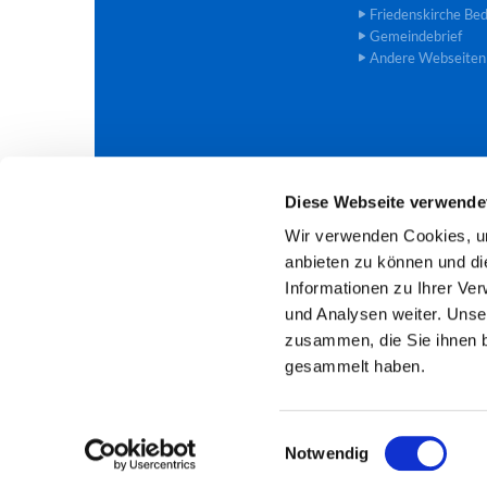
Friedenskirche Be
Gemeindebrief
Andere Webseiten
Diese Webseite verwende
Evangelische Trinitatis-Kirchengem

Wir verwenden Cookies, um
anbieten zu können und di
Informationen zu Ihrer Ve
und Analysen weiter. Unse
zusammen, die Sie ihnen b
gesammelt haben.
E
Notwendig
i