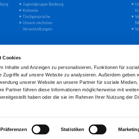
dburg
Jugendgruppe Bedburg
U
Koinonia
Ku
Tischgespräche
Ve
Unsere nächsten
N
Veranstaltungen
Ve
t Cookies
einde an der Erft · Gemeindebüro Theodor-Heuss-Str. 8, 50181 Bedburg

 Inhalte und Anzeigen zu personalisieren, Funktionen für sozia
Öffnungszeiten: Mo und Mi 8.00 -11.00 Uhr
e Zugriffe auf unsere Website zu analysieren. Außerdem geben w
rwendung unserer Website an unsere Partner für soziale Medien
re Partner führen diese Informationen möglicherweise mit weite
Kontaktinformationen
Cookie-Richtlinie
Impressum
ereitgestellt haben oder die sie im Rahmen Ihrer Nutzung der D
Datenschutzerklärung
ChurchDesk-Login
Präferenzen
Statistiken
Marketin