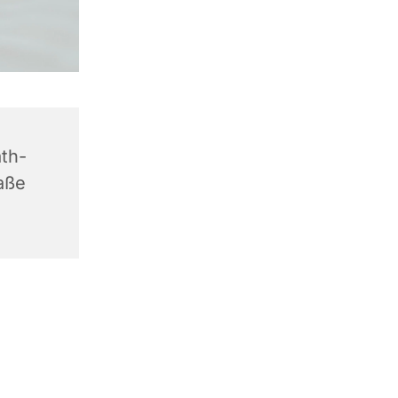
th-
aße