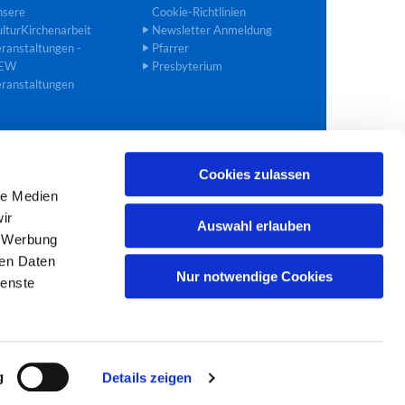
nsere
Cookie-Richtlinien
lturKirchenarbeit
Newsletter Anmeldung
ranstaltungen -
Pfarrer
EW
Presbyterium
ranstaltungen
Cookies zulassen
02272 40 90 27
bedburg@ekir.de

le Medien
ir
Auswahl erlauben
, Werbung
ren Daten
Nur notwendige Cookies
ienste
g
Details zeigen