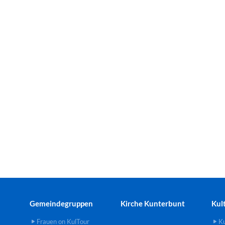
Gemeindegruppen
Kirche Kunterbunt
Kul
Frauen on KulTour
Ku