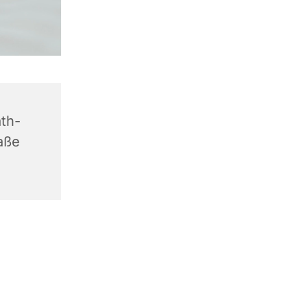
th-
aße