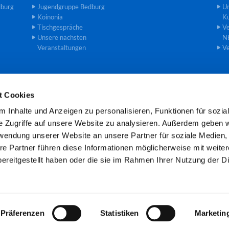
dburg
Jugendgruppe Bedburg
U
Koinonia
Ku
Tischgespräche
Ve
Unsere nächsten
N
Veranstaltungen
Ve
t Cookies
einde an der Erft · Gemeindebüro Theodor-Heuss-Str. 8, 50181 Bedburg

 Inhalte und Anzeigen zu personalisieren, Funktionen für sozia
Öffnungszeiten: Mo und Mi 8.00 -11.00 Uhr
e Zugriffe auf unsere Website zu analysieren. Außerdem geben w
rwendung unserer Website an unsere Partner für soziale Medien
re Partner führen diese Informationen möglicherweise mit weite
Kontaktinformationen
Cookie-Richtlinie
Impressum
ereitgestellt haben oder die sie im Rahmen Ihrer Nutzung der D
Datenschutzerklärung
ChurchDesk-Login
Präferenzen
Statistiken
Marketin