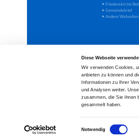
Friedenskirche Be
Gemeindebrief
Andere Webseiten
Diese Webseite verwende
Evangelische Trinitatis-Kirchengem

Wir verwenden Cookies, um
anbieten zu können und di
Informationen zu Ihrer Ve
und Analysen weiter. Unse
zusammen, die Sie ihnen b
gesammelt haben.
E
Notwendig
i