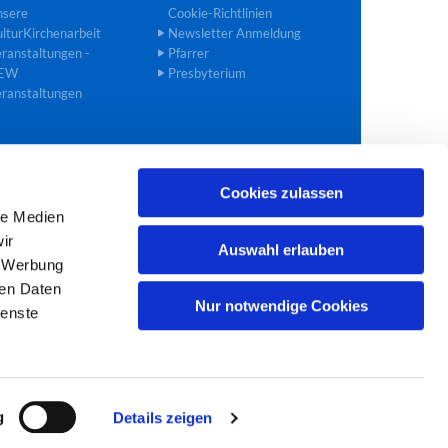
nsere
Cookie-Richtlinien
lturKirchenarbeit
Newsletter Anmeldung
ranstaltungen -
Pfarrer
EW
Presbyterium
ranstaltungen
Cookies zulassen
02272 40 90 27
bedburg@ekir.de

le Medien
ir
Auswahl erlauben
, Werbung
ren Daten
Nur notwendige Cookies
ienste
g
Details zeigen