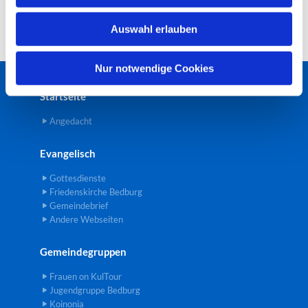
w
Auswahl erlauben
a
h
l
Nur notwendige Cookies
Startseite
Angedacht
Evangelisch
Gottesdienste
Friedenskirche Bedburg
Gemeindebrief
Andere Webseiten
Gemeindegruppen
Frauen on KulTour
Jugendgruppe Bedburg
Koinonia