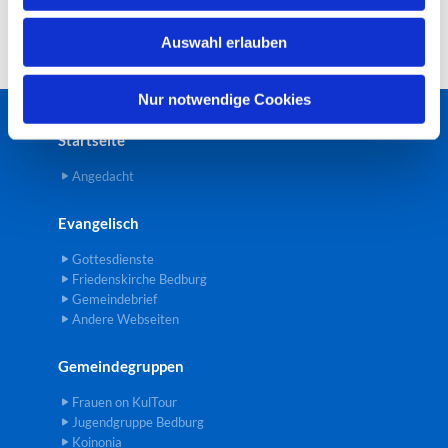
w
Auswahl erlauben
a
h
l
Nur notwendige Cookies
Startseite
Angedacht
Evangelisch
Gottesdienste
Friedenskirche Bedburg
Gemeindebrief
Andere Webseiten
Gemeindegruppen
Frauen on KulTour
Jugendgruppe Bedburg
Koinonia