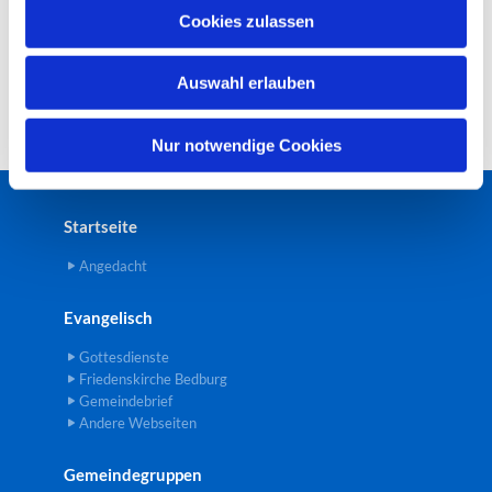
u
Cookies zulassen
s
w
Auswahl erlauben
a
h
l
Nur notwendige Cookies
Startseite
Angedacht
Evangelisch
Gottesdienste
Friedenskirche Bedburg
Gemeindebrief
Andere Webseiten
Gemeindegruppen