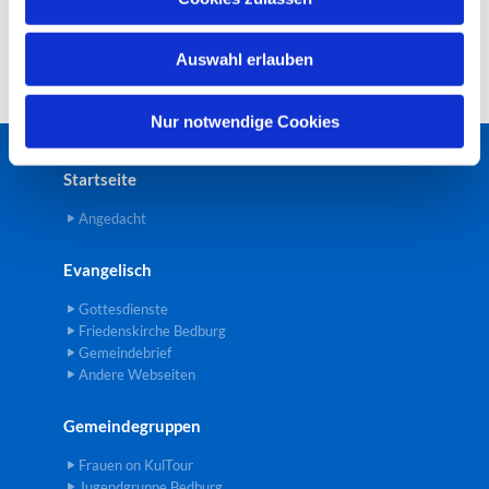
s
w
Auswahl erlauben
a
h
l
Nur notwendige Cookies
Startseite
Angedacht
Evangelisch
Gottesdienste
Friedenskirche Bedburg
Gemeindebrief
Andere Webseiten
Gemeindegruppen
Frauen on KulTour
Jugendgruppe Bedburg