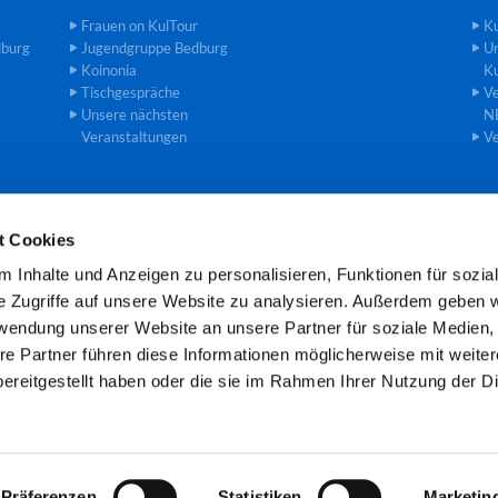
Frauen on KulTour
Ku
dburg
Jugendgruppe Bedburg
U
Koinonia
Ku
Tischgespräche
Ve
Unsere nächsten
N
Veranstaltungen
Ve
t Cookies
einde an der Erft · Gemeindebüro Theodor-Heuss-Str. 8, 50181 Bedburg

 Inhalte und Anzeigen zu personalisieren, Funktionen für sozia
Öffnungszeiten: Mo und Mi 8.00 -11.00 Uhr
e Zugriffe auf unsere Website zu analysieren. Außerdem geben w
rwendung unserer Website an unsere Partner für soziale Medien
re Partner führen diese Informationen möglicherweise mit weite
Kontaktinformationen
Cookie-Richtlinie
Impressum
ereitgestellt haben oder die sie im Rahmen Ihrer Nutzung der D
Datenschutzerklärung
ChurchDesk-Login
Präferenzen
Statistiken
Marketin