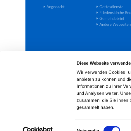
Angedacht
Gottesdienste
Friedenskirche Be
Gemeindebrief
Andere Webseiten
Diese Webseite verwende
Evangelische Trinitatis-Kirchengem

Wir verwenden Cookies, um
anbieten zu können und di
Informationen zu Ihrer Ve
und Analysen weiter. Unse
zusammen, die Sie ihnen b
gesammelt haben.
E
Notwendig