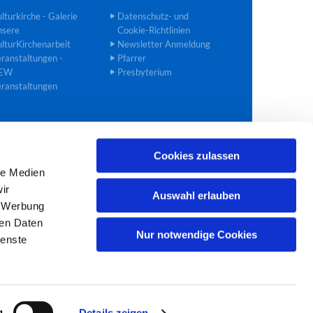
lturkirche - Galerie
Datenschutz- und
nsere
Cookie-Richtlinien
lturKirchenarbeit
Newsletter Anmeldung
ranstaltungen -
Pfarrer
EW
Presbyterium
ranstaltungen
Cookies zulassen
02272 40 90 27
bedburg@ekir.de

le Medien
ir
Auswahl erlauben
, Werbung
ren Daten
Nur notwendige Cookies
ienste
g
Details zeigen