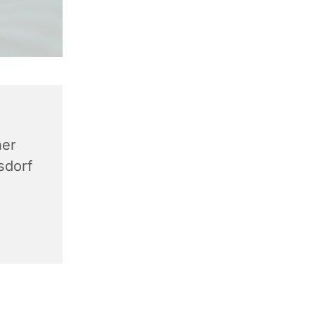
ner
sdorf