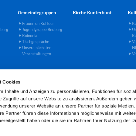
Gemeindegruppen
Kirche Kunterbunt
Kul
Frauen on KulTour
Ku
dburg
Jugendgruppe Bedburg
U
Koinonia
Ku
Tischgespräche
Ve
Unsere nächsten
N
Veranstaltungen
Ve
t Cookies
einde an der Erft · Gemeindebüro Theodor-Heuss-Str. 8, 50181 Bedburg

 Inhalte und Anzeigen zu personalisieren, Funktionen für sozia
Öffnungszeiten: Mo und Mi 8.00 -11.00 Uhr
e Zugriffe auf unsere Website zu analysieren. Außerdem geben w
rwendung unserer Website an unsere Partner für soziale Medien
re Partner führen diese Informationen möglicherweise mit weite
Kontaktinformationen
Cookie-Richtlinie
Impressum
ereitgestellt haben oder die sie im Rahmen Ihrer Nutzung der D
Datenschutzerklärung
ChurchDesk-Login