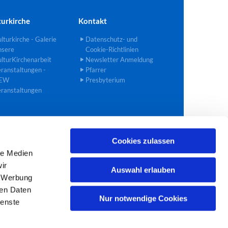
turkirche
Kontakt
lturkirche - Galerie
Datenschutz- und
nsere
Cookie-Richtlinien
lturKirchenarbeit
Newsletter Anmeldung
ranstaltungen -
Pfarrer
EW
Presbyterium
ranstaltungen
Cookies zulassen
02272 40 90 27
bedburg@ekir.de

le Medien
ir
Auswahl erlauben
, Werbung
ren Daten
Nur notwendige Cookies
ienste