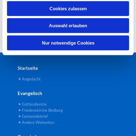
u
Cookies zulassen
s
w
Auswahl erlauben
a
h
l
Nur notwendige Cookies
Startseite
Angedacht
Evangelisch
Gottesdienste
Friedenskirche Bedburg
Gemeindebrief
Andere Webseiten