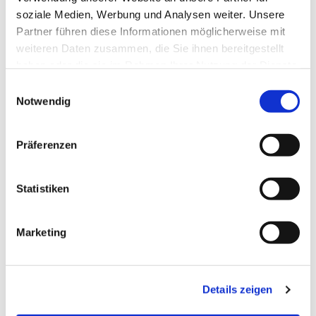
soziale Medien, Werbung und Analysen weiter. Unsere
Partner führen diese Informationen möglicherweise mit
weiteren Daten zusammen, die Sie ihnen bereitgestellt
Dies könnte Sie auch
haben oder die sie im Rahmen Ihrer Nutzung der Dienste
interessieren
gesammelt haben.
E
Notwendig
i
n
w
Präferenzen
i
l
l
Statistiken
i
g
Marketing
u
n
g
Details zeigen
s
a