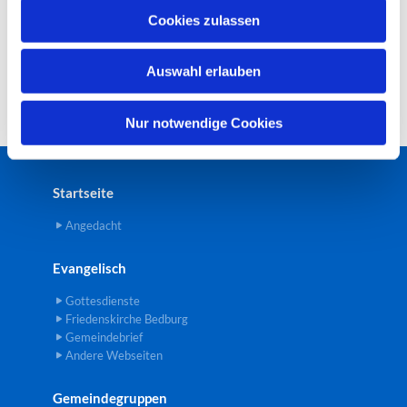
u
Cookies zulassen
s
w
Auswahl erlauben
a
h
l
Nur notwendige Cookies
Startseite
Angedacht
Evangelisch
Gottesdienste
Friedenskirche Bedburg
Gemeindebrief
Andere Webseiten
Gemeindegruppen