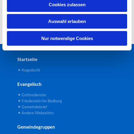
u
Cookies zulassen
s
w
Auswahl erlauben
a
h
l
Nur notwendige Cookies
Startseite
Angedacht
Evangelisch
Gottesdienste
Friedenskirche Bedburg
Gemeindebrief
Andere Webseiten
Gemeindegruppen