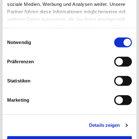
soziale Medien, Werbung und Analysen weiter. Unsere
Partner führen diese Informationen möglicherweise mit
Dies könnte Sie auch
weiteren Daten zusammen, die Sie ihnen bereitgestellt
interessieren
haben oder die sie im Rahmen Ihrer Nutzung der Dienste
gesammelt haben.
E
Notwendig
i
n
w
Präferenzen
i
l
l
Statistiken
i
g
Marketing
u
n
g
Details zeigen
s
a