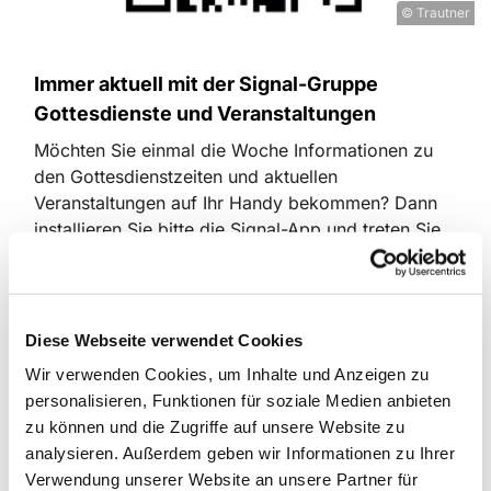
© Trautner
Immer aktuell mit der Signal-Gruppe
Gottesdienste und Veranstaltungen
Möchten Sie einmal die Woche Informationen zu
den Gottesdienstzeiten und aktuellen
Veranstaltungen auf Ihr Handy bekommen? Dann
installieren Sie bitte die Signal-App und treten Sie
unserer Informationsgruppe bei. Scannen Sie dazu
den QR-Code mit Ihrem Smartphone. Sie werden
dann in die Gruppe aufgenommen. Bei Fragen
oder Problemen dazu rufen Sie bitte im
Diese Webseite verwendet Cookies
Gemeindebüro Bergheim an. Telefon: 02272
Wir verwenden Cookies, um Inhalte und Anzeigen zu
41620
personalisieren, Funktionen für soziale Medien anbieten
zu können und die Zugriffe auf unsere Website zu
analysieren. Außerdem geben wir Informationen zu Ihrer
Verwendung unserer Website an unsere Partner für