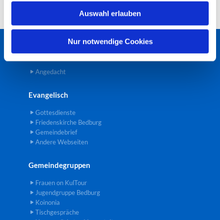
w
Auswahl erlauben
a
h
l
Nur notwendige Cookies
Startseite
Angedacht
Evangelisch
Gottesdienste
Friedenskirche Bedburg
Gemeindebrief
Andere Webseiten
Gemeindegruppen
Frauen on KulTour
Jugendgruppe Bedburg
Koinonia
Tischgespräche