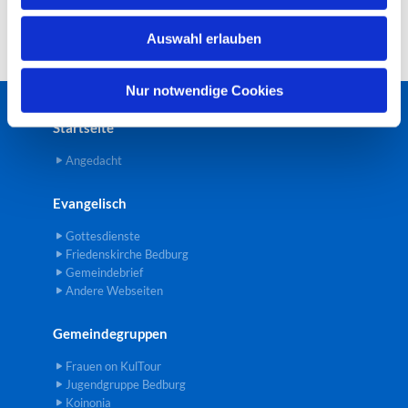
w
Auswahl erlauben
a
h
l
Nur notwendige Cookies
Startseite
Angedacht
Evangelisch
Gottesdienste
Friedenskirche Bedburg
Gemeindebrief
Andere Webseiten
Gemeindegruppen
Frauen on KulTour
Jugendgruppe Bedburg
Koinonia