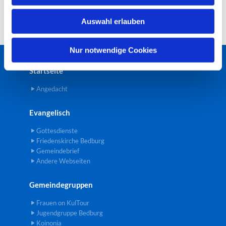
w
Auswahl erlauben
a
h
l
Nur notwendige Cookies
Startseite
Angedacht
Evangelisch
Gottesdienste
Friedenskirche Bedburg
Gemeindebrief
Andere Webseiten
Gemeindegruppen
Frauen on KulTour
Jugendgruppe Bedburg
Koinonia