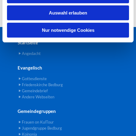
w
Auswahl erlauben
a
h
l
Nur notwendige Cookies
Startseite
Angedacht
Evangelisch
Gottesdienste
Friedenskirche Bedburg
Gemeindebrief
Andere Webseiten
Gemeindegruppen
Frauen on KulTour
Jugendgruppe Bedburg
Koinonia