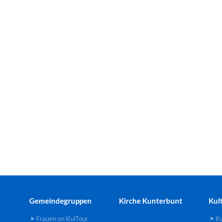
Gemeindegruppen
Kirche Kunterbunt
Kul
Frauen on KulTour
Ku