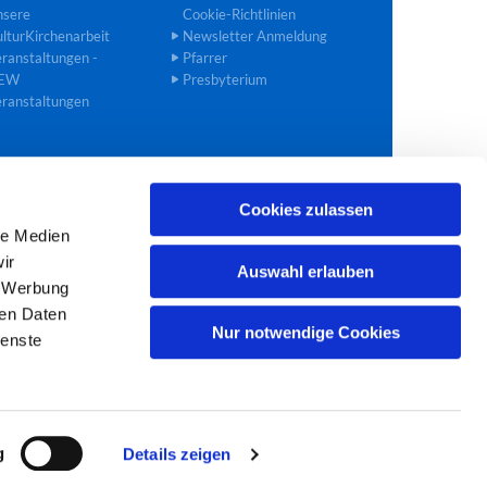
nsere
Cookie-Richtlinien
lturKirchenarbeit
Newsletter Anmeldung
ranstaltungen -
Pfarrer
EW
Presbyterium
ranstaltungen
Cookies zulassen
02272 40 90 27
bedburg@ekir.de

le Medien
ir
Auswahl erlauben
, Werbung
ren Daten
Nur notwendige Cookies
ienste
g
Details zeigen