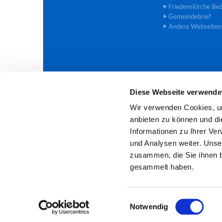
Friedenskirche Be
Gemeindebrief
Andere Webseiten
Diese Webseite verwende
Evangelische Trinitatis-Kirchengem

Wir verwenden Cookies, um
anbieten zu können und di
Informationen zu Ihrer Ve
und Analysen weiter. Unse
zusammen, die Sie ihnen b
gesammelt haben.
E
Notwendig
i