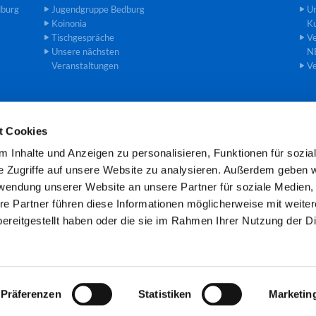
dburg
Jugendgruppe Bedburg
U
Koinonia
Ku
Tischgespräche
Ve
Unsere nächsten
N
Veranstaltungen
Ve
t Cookies
einde an der Erft · Gemeindebüro Theodor-Heuss-Str. 8, 50181 Bedburg

 Inhalte und Anzeigen zu personalisieren, Funktionen für sozia
Öffnungszeiten: Mo und Mi 8.00 -11.00 Uhr
e Zugriffe auf unsere Website zu analysieren. Außerdem geben w
rwendung unserer Website an unsere Partner für soziale Medien
re Partner führen diese Informationen möglicherweise mit weite
Kontaktinformationen
Cookie-Richtlinie
Impressum
ereitgestellt haben oder die sie im Rahmen Ihrer Nutzung der D
Datenschutzerklärung
ChurchDesk-Login
Präferenzen
Statistiken
Marketin