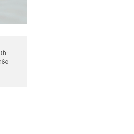
th-
aße