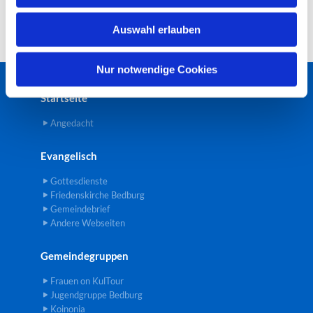
w
Auswahl erlauben
a
h
l
Nur notwendige Cookies
Startseite
Angedacht
Evangelisch
Gottesdienste
Friedenskirche Bedburg
Gemeindebrief
Andere Webseiten
Gemeindegruppen
Frauen on KulTour
Jugendgruppe Bedburg
Koinonia