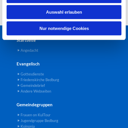
w
Auswahl erlauben
a
h
l
Nur notwendige Cookies
Startseite
Angedacht
Evangelisch
Gottesdienste
Friedenskirche Bedburg
Gemeindebrief
Andere Webseiten
Gemeindegruppen
Frauen on KulTour
Jugendgruppe Bedburg
Koinonia