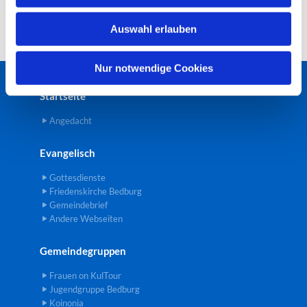
w
Auswahl erlauben
a
h
l
Nur notwendige Cookies
Startseite
Angedacht
Evangelisch
Gottesdienste
Friedenskirche Bedburg
Gemeindebrief
Andere Webseiten
Gemeindegruppen
Frauen on KulTour
Jugendgruppe Bedburg
Koinonia