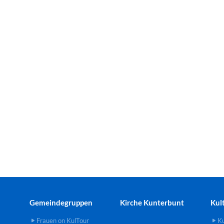
Gemeindegruppen
Kirche Kunterbunt
Kul
Frauen on KulTour
Ku