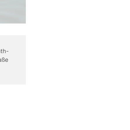
th-
aße