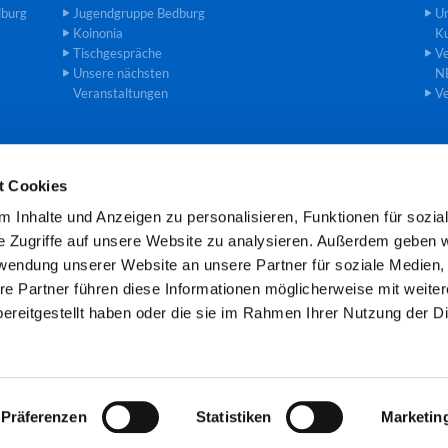
dburg
Jugendgruppe Bedburg
U
Koinonia
Ku
Tischgespräche
Ve
Unsere nächsten
N
Veranstaltungen
Ve
t Cookies
einde an der Erft · Gemeindebüro Theodor-Heuss-Str. 8, 50181 Bedburg

 Inhalte und Anzeigen zu personalisieren, Funktionen für sozia
Öffnungszeiten: Mo und Mi 8.00 -11.00 Uhr
e Zugriffe auf unsere Website zu analysieren. Außerdem geben w
rwendung unserer Website an unsere Partner für soziale Medien
re Partner führen diese Informationen möglicherweise mit weite
Kontaktinformationen
Cookie-Richtlinie
Impressum
ereitgestellt haben oder die sie im Rahmen Ihrer Nutzung der D
Datenschutzerklärung
ChurchDesk-Login
Präferenzen
Statistiken
Marketin