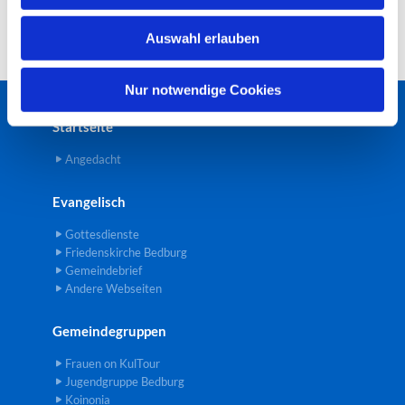
w
Auswahl erlauben
a
h
l
Nur notwendige Cookies
Startseite
Angedacht
Evangelisch
Gottesdienste
Friedenskirche Bedburg
Gemeindebrief
Andere Webseiten
Gemeindegruppen
Frauen on KulTour
Jugendgruppe Bedburg
Koinonia