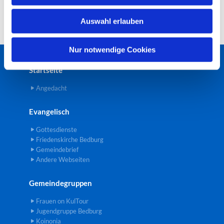
w
Auswahl erlauben
a
h
l
Nur notwendige Cookies
Startseite
Angedacht
Evangelisch
Gottesdienste
Friedenskirche Bedburg
Gemeindebrief
Andere Webseiten
Gemeindegruppen
Frauen on KulTour
Jugendgruppe Bedburg
Koinonia